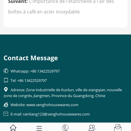
Suivant:
L'importance de l'étanchéité à l'air des
boîtes à café en acier inoxydable
Contact Message

Whatsapp: +86 13422529797

Tel: +86 13422529797

Adresse: Zone industrielle de Kunlun, ville de xiangqian, nouvelle
zone de congrès, Jiangmen, Province du Guangdong, Chine

Website:
www.senghohousewares.com

E-mail: rainliang123@senghohousewares.com




